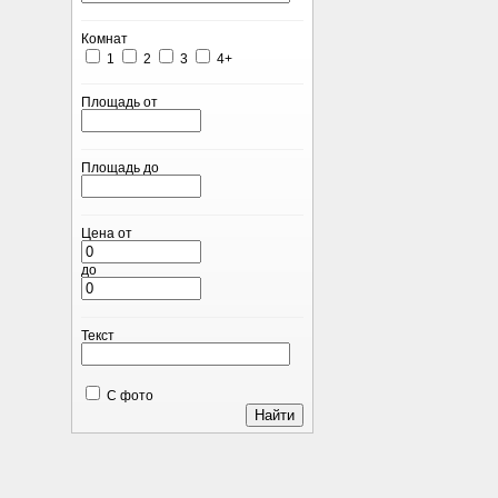
Комнат
1
2
3
4+
Площадь от
Площадь до
Цена от
до
Текст
С фото